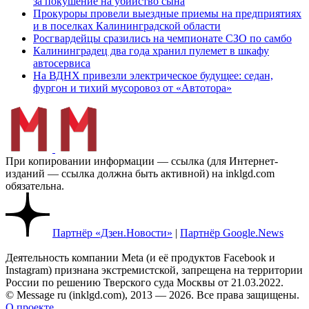
за покушение на убийство сына
Прокуроры провели выездные приемы на предприятиях
и в поселках Калининградской области
Росгвардейцы сразились на чемпионате СЗО по самбо
Калининградец два года хранил пулемет в шкафу
автосервиса
На ВДНХ привезли электрическое будущее: седан,
фургон и тихий мусоровоз от «Автотора»
При копировании информации — ссылка (для Интернет-
изданий — ссылка должна быть активной) на inklgd.com
обязательна.
Партнёр «Дзен.Новости»
|
Партнёр Google.News
Деятельность компании Meta (и её продуктов Facebook и
Instagram) признана экстремистской, запрещена на территории
России по решению Тверского суда Москвы от 21.03.2022.
© Message ru (inklgd.com), 2013 — 2026. Все права защищены.
О проекте