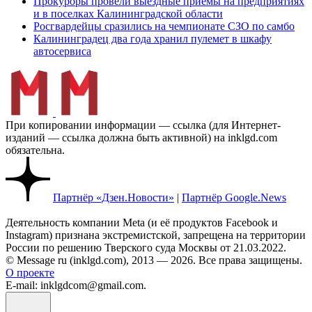
Прокуроры провели выездные приемы на предприятиях
и в поселках Калининградской области
Росгвардейцы сразились на чемпионате СЗО по самбо
Калининградец два года хранил пулемет в шкафу
автосервиса
При копировании информации — ссылка (для Интернет-
изданий — ссылка должна быть активной) на inklgd.com
обязательна.
Партнёр «Дзен.Новости»
|
Партнёр Google.News
Деятельность компании Meta (и её продуктов Facebook и
Instagram) признана экстремистской, запрещена на территории
России по решению Тверского суда Москвы от 21.03.2022.
© Message ru (inklgd.com), 2013 — 2026. Все права защищены.
О проекте
E-mail: inklgdcom@gmail.com.