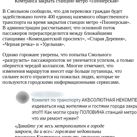
Комтранса закрыть станцию метро «Пионерская»
В Смольном сообщили, что для перевозки граждан будет
задействовано почти 400 единиц наземного общественного
транспорта на время закрытия станции метро «Пионерская».
В администрации рассчитывают, что основной поток
пассажиров перераспределится между ближайшими
станциями «Комендантский проспект», «Старая Деревня»,
«Черная речка» и «Удельная».
Однако горожане уверены, что попытка Смольного
«разгрузить» пассажиропоток не увенчается успехом, а только
обернется чередой коллапсов. Многие отмечают, что
изменения маршрутов внесет еще больше путаницы, что
сильнее всего отразится на пожилых людях, которые не
пользуются городскими информационными сервисами.
«Давайте уж весь метрополитен в городе
закроем, да и все»: горожане недовольны
решением Комтранса закрыть станцию метро