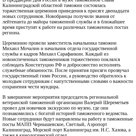
Калининградской областной таможни состоялась
торжественная церемония приведения к присяге двенадцати
новых сотрудников. Новобранцы получили звания от
лейтенанта до майора таможенной службы и в ближайшее
время приступят к работе на различных таможенных постах
региона.
Церемонию провели заместитель начальника таможни
Михаил Мочалин и начальник отдела государственной
службы и кадров Михаил Сарафанкин. Каждый из
новоиспеченных таможенников торжественно поклялся
соблюдать Конституцию РФ и добросовестно исполнять
служебные обязанности. После принятия присяги прозвучал
государственный гимн России, а руководство обратилось к
молодым сотрудникам с напутственными словами о важности
сохранения чести мундира.
В завершение мероприятия председатель региональной
ветеранской таможенной организации Валерий Шереметьев
провел для новичков экскурсию по музею, где они
познакомились с богатой историей таможенного ведомства.
Новые сотрудники будут направлены на работу в таможенные
посты МАПП Чернышевское, Светлый, Аэропорт
Калининград, Морской порт Калининград им. Н.С. Хазова, а
также в кинологический отдел.