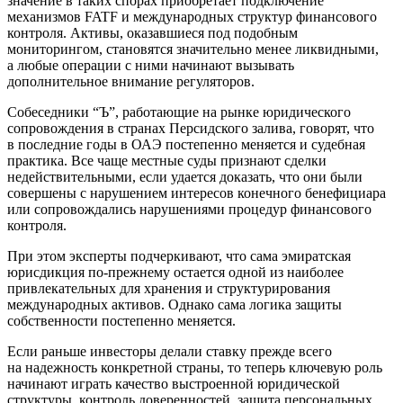
значение в таких спорах приобретает подключение
механизмов FATF и международных структур финансового
контроля. Активы, оказавшиеся под подобным
мониторингом, становятся значительно менее ликвидными,
а любые операции с ними начинают вызывать
дополнительное внимание регуляторов.
Собеседники “Ъ”, работающие на рынке юридического
сопровождения в странах Персидского залива, говорят, что
в последние годы в ОАЭ постепенно меняется и судебная
практика. Все чаще местные суды признают сделки
недействительными, если удается доказать, что они были
совершены с нарушением интересов конечного бенефициара
или сопровождались нарушениями процедур финансового
контроля.
При этом эксперты подчеркивают, что сама эмиратская
юрисдикция по-прежнему остается одной из наиболее
привлекательных для хранения и структурирования
международных активов. Однако сама логика защиты
собственности постепенно меняется.
Если раньше инвесторы делали ставку прежде всего
на надежность конкретной страны, то теперь ключевую роль
начинают играть качество выстроенной юридической
структуры, контроль доверенностей, защита персональных