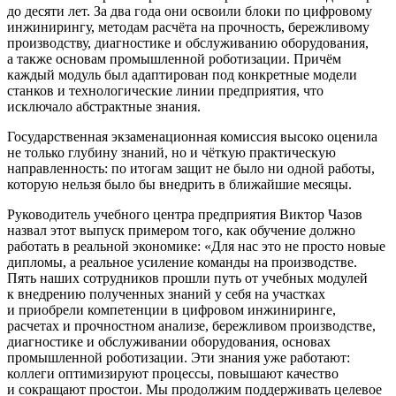
до десяти лет. За два года они освоили блоки по цифровому
инжинирингу, методам расчёта на прочность, бережливому
производству, диагностике и обслуживанию оборудования,
а также основам промышленной роботизации. Причём
каждый модуль был адаптирован под конкретные модели
станков и технологические линии предприятия, что
исключало абстрактные знания.
Государственная экзаменационная комиссия высоко оценила
не только глубину знаний, но и чёткую практическую
направленность: по итогам защит не было ни одной работы,
которую нельзя было бы внедрить в ближайшие месяцы.
Руководитель учебного центра предприятия Виктор Чазов
назвал этот выпуск примером того, как обучение должно
работать в реальной экономике: «Для нас это не просто новые
дипломы, а реальное усиление команды на производстве.
Пять наших сотрудников прошли путь от учебных модулей
к внедрению полученных знаний у себя на участках
и приобрели компетенции в цифровом инжиниринге,
расчетах и прочностном анализе, бережливом производстве,
диагностике и обслуживании оборудования, основах
промышленной роботизации. Эти знания уже работают:
коллеги оптимизируют процессы, повышают качество
и сокращают простои. Мы продолжим поддерживать целевое