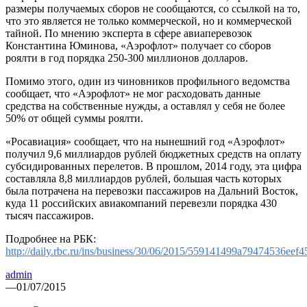
размеры получаемых сборов не сообщаются, со ссылкой на то,
что это является не только коммерческой, но и коммерческой
тайной. По мнению эксперта в сфере авиаперевозок
Константина Юминова, «Аэрофлот» получает со сборов
роялти в год порядка 250-300 миллионов долларов.
Помимо этого, один из чиновников профильного ведомства
сообщает, что «Аэрофлот» не мог расходовать данные
средства на собственные нужды, а оставлял у себя не более
50% от общей суммы роялти.
«Росавиация» сообщает, что на нынешний год «Аэрофлот»
получил 9,6 миллиардов рублей бюджетных средств на оплату
субсидированных перелетов. В прошлом, 2014 году, эта цифра
составляла 8,8 миллиардов рублей, большая часть которых
была потрачена на перевозки пассажиров на Дальний Восток,
куда 11 российских авиакомпаний перевезли порядка 430
тысяч пассажиров.
Подробнее на РБК:
http://daily.rbc.ru/ins/business/30/06/2015/559141499a79474536eef4
admin
—
01/07/2015