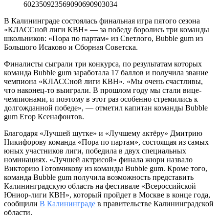
602350923569090690903034
В Калининграде состоялась финальная игра пятого сезона
«КЛАССной лиги КВН» — за победу боролись три команды
школьников: «Пора по партам» из Светлого, Bubble gum из
Большого Исаково и Сборная Советска.
Финалисты сыграли три конкурса, по результатам которых
команда Bubble gum заработала 17 баллов и получила звание
чемпиона «КЛАССной лиги КВН». «Мы очень счастливы,
что наконец-то выиграли. В прошлом году мы стали вице-
чемпионами, и поэтому в этот раз особенно стремились к
долгожданной победе», — отметил капитан команды Bubble
gum Егор Ксенафонтов.
Благодаря «Лучшей шутке» и «Лучшему актёру» Дмитрию
Никифорову команда «Пора по партам», состоящая из самых
юных участников лиги, победила в двух специальных
номинациях. «Лучшей актрисой» финала жюри назвало
Викторию Готовчикову из команды Bubble gum. Кроме того,
команда Bubble gum получила возможность представить
Калининградскую область на фестивале «Всероссийской
Юниор-лиги КВН», который пройдет в Москве в конце года,
сообщили
В Калининграде
в правительстве Калининградской
области.