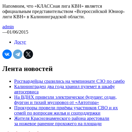
Напомним, что «КЛАССная лига КВН» является
официальным представительством «Всероссийской Юниор-
лиги КВН» в Калининградской области.
admin
—
01/06/2015
Досуг
Лента новостей
Росгвардейцы сразились на чемпионате СЗО по самбо
Калининградец два года хранил пулемет в шкафу
автосервиса
На ВДНХ привезли электрическое будущее: седан,
фургон и тихий мусоровоз от «Автотора»
Прокуроры провели приёмы участников СВО и их
семей по вопросам жилья и соцподдержки
Жителя Краснознаменского района арестовали
за ножевое ранение прохожего на площади