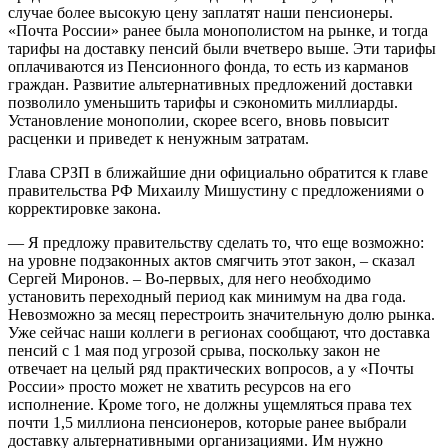
случае более высокую цену заплатят наши пенсионеры.
«Почта России» ранее была монополистом на рынке, и тогда
тарифы на доставку пенсий были вчетверо выше. Эти тарифы
оплачиваются из Пенсионного фонда, то есть из карманов
граждан. Развитие альтернативных предложений доставки
позволило уменьшить тарифы и сэкономить миллиарды.
Установление монополии, скорее всего, вновь повысит
расценки и приведет к ненужным затратам.
Глава СРЗП в ближайшие дни официально обратится к главе
правительства РФ Михаилу Мишустину с предложениями о
корректировке закона.
— Я предложу правительству сделать то, что еще возможно:
на уровне подзаконных актов смягчить этот закон, – сказал
Сергей Миронов. – Во-первых, для него необходимо
установить переходный период как минимум на два года.
Невозможно за месяц перестроить значительную долю рынка.
Уже сейчас наши коллеги в регионах сообщают, что доставка
пенсий с 1 мая под угрозой срыва, поскольку закон не
отвечает на целый ряд практических вопросов, а у «Почты
России» просто может не хватить ресурсов на его
исполнение. Кроме того, не должны ущемляться права тех
почти 1,5 миллиона пенсионеров, которые ранее выбрали
доставку альтернативными организациями. Им нужно