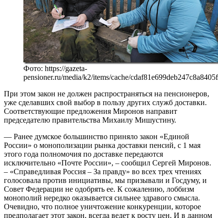
Фото: https://gazeta-
pensioner.ru/media/k2/items/cache/cdaf81e699deb247c8a840
При этом закон не должен распространяться на пенсионеров,
уже сделавших свой выбор в пользу других служб доставки.
Соответствующие предложения Миронов направит
председателю правительства Михаилу Мишустину.
— Ранее думское большинство приняло закон «Единой
России» о монополизации рынка доставки пенсий, с 1 мая
этого года полномочия по доставке передаются
исключительно «Почте России», – сообщил Сергей Миронов.
– «Справедливая Россия – За правду» во всех трех чтениях
голосовала против инициативы, мы призывали и Госдуму, и
Совет Федерации не одобрять ее. К сожалению, лоббизм
монополий нередко оказывается сильнее здравого смысла.
Очевидно, что полное уничтожение конкуренции, которое
предполагает этот закон, всегда ведет к росту цен. И в данном