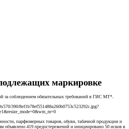
 подлежащих маркировке
ний за соблюдением обязательных требований в ГИС МТ*.
9/760x570/390/8ef1b78ef551488a260b0753c523292c.jpg?
8e1&resize_mode=0&wm_m=0
нности, парфюмерных товаров, обуви, табачной продукции и
 объявлено 419 предостережений и инициировано 50 исков в