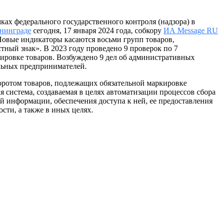
ках федерального государственного контроля (надзора) в
нинграде
сегодня, 17 января 2024 года, собкору
ИА Message RU
овые индикаторы касаются восьми групп товаров,
ный знак». В 2023 году проведено 9 проверок по 7
ировке товаров. Возбуждено 9 дел об административных
льных предпринимателей.
оротом товаров, подлежащих обязательной маркировке
система, создаваемая в целях автоматизации процессов сбора
й информации, обеспечения доступа к ней, ее предоставления
ти, а также в иных целях.