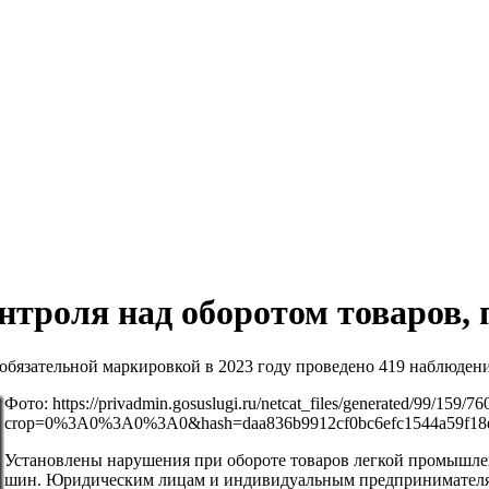
троля над оборотом товаров,
с обязательной маркировкой в 2023 году проведено 419 наблюде
Фото: https://privadmin.gosuslugi.ru/netcat_files/generated/99/15
crop=0%3A0%3A0%3A0&hash=daa836b9912cf0bc6efc1544a59f1
Установлены нарушения при обороте товаров легкой промышле
шин. Юридическим лицам и индивидуальным предпринимателям