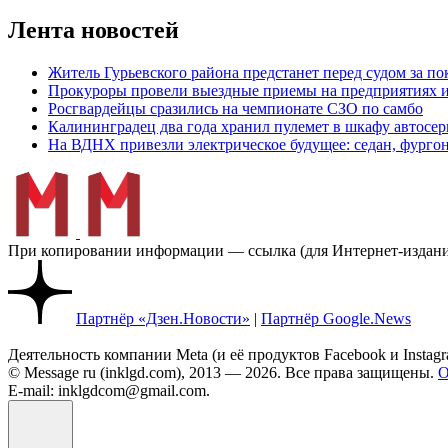
Лента новостей
Житель Гурьевского района предстанет перед судом за п
Прокуроры провели выездные приемы на предприятиях и
Росгвардейцы сразились на чемпионате СЗО по самбо
Калининградец два года хранил пулемет в шкафу автосер
На ВДНХ привезли электрическое будущее: седан, фургон
При копировании информации — ссылка (для Интернет-изданий
Партнёр «Дзен.Новости»
|
Партнёр Google.News
Деятельность компании Meta (и её продуктов Facebook и Insta
© Message ru (inklgd.com), 2013 — 2026. Все права защищены.
О
E-mail: inklgdcom@gmail.com.