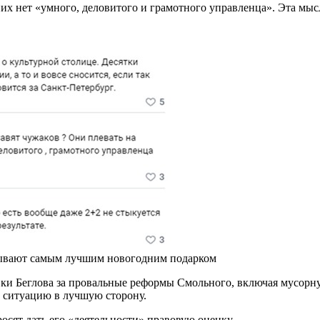
их нет «умного, деловитого и грамотного управленца». Эта мысл
азывают самым лучшим новогодним подарком
вки Беглова за провальные реформы Смольного, включая мусорн
ь ситуацию в лучшую сторону.
осят дать его «деятельности» правовую оценку.