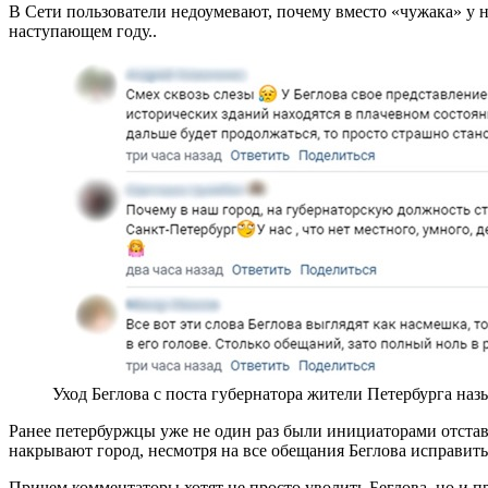
В Сети пользователи недоумевают, почему вместо «чужака» у н
наступающем году..
Уход Беглова с поста губернатора жители Петербурга н
Ранее петербуржцы уже не один раз были инициаторами отста
накрывают город, несмотря на все обещания Беглова исправит
Причем комментаторы хотят не просто уволить Беглова, но и пр