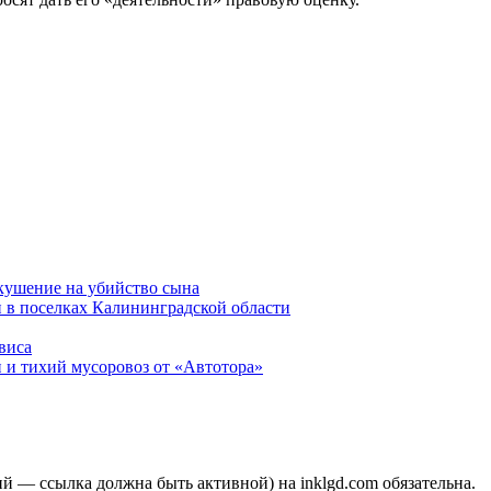
окушение на убийство сына
 в поселках Калининградской области
виса
 и тихий мусоровоз от «Автотора»
 — ссылка должна быть активной) на inklgd.com обязательна.