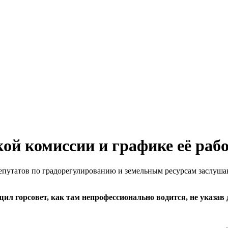
кой комиссии и графике её раб
депутатов по градорегулированию и земельным ресурсам заслуш
бщил горсовет, как там непрофессионально водится, не указав