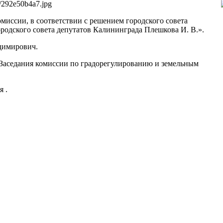
0/292e50b4a7.jpg
миссии, в соответствии с решением городского совета
родского совета депутатов Калининграда Плешкова И. В.».
димирович.
 Заседания комиссии по градорегулированию и земельным
я .