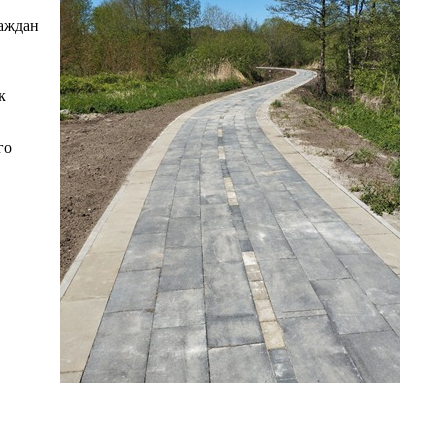
раждан
к
го