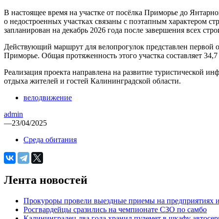
В настоящее время на участке от посёлка Приморье до Янтарн
о недостроенных участках связаны с поэтапным характером стр
запланирован на декабрь 2026 года после завершения всех стро
Действующий маршрут для велопрогулок представлен первой оч
Приморье. Общая протяженность этого участка составляет 34,7
Реализация проекта направлена на развитие туристической ин
отдыха жителей и гостей Калининградской области.
велодвижение
admin
—
23/04/2025
Среда обитания
Лента новостей
Прокуроры провели выездные приемы на предприятиях и
Росгвардейцы сразились на чемпионате СЗО по самбо
Калининградец два года хранил пулемет в шкафу автосер