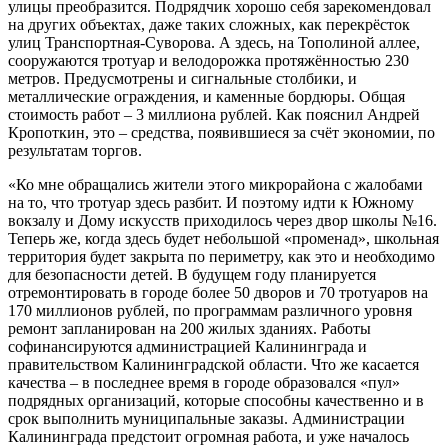
улицы преобразится. Подрядчик хорошо себя зарекомендовал
на других объектах, даже таких сложных, как перекрёсток
улиц Транспортная-Суворова. А здесь, на Тополиной аллее,
сооружаются тротуар и велодорожка протяжённостью 230
метров. Предусмотрены и сигнальные столбики, и
металлические ограждения, и каменные бордюры. Общая
стоимость работ – 3 миллиона рублей. Как пояснил Андрей
Кропоткин, это – средства, появившиеся за счёт экономии, по
результатам торгов.
«Ко мне обращались жители этого микрорайона с жалобами
на то, что тротуар здесь разбит. И поэтому идти к Южному
вокзалу и Дому искусств приходилось через двор школы №16.
Теперь же, когда здесь будет небольшой «променад», школьная
территория будет закрыта по периметру, как это и необходимо
для безопасности детей. В будущем году планируется
отремонтировать в городе более 50 дворов и 70 тротуаров на
170 миллионов рублей, по программам различного уровня
ремонт запланирован на 200 жилых зданиях. Работы
софинансируются администрацией Калининграда и
правительством Калининградской области. Что же касается
качества – в последнее время в городе образовался «пул»
подрядных организаций, которые способны качественно и в
срок выполнить муниципальные заказы. Администрации
Калининграда предстоит огромная работа, и уже началось