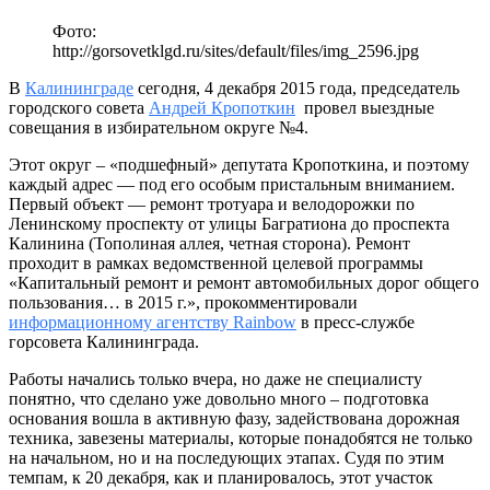
Фото:
http://gorsovetklgd.ru/sites/default/files/img_2596.jpg
В
Калининграде
сегодня, 4 декабря 2015 года, председатель
городского совета
Андрей Кропоткин
провел выездные
совещания в избирательном округе №4.
Этот округ – «подшефный» депутата Кропоткина, и поэтому
каждый адрес — под его особым пристальным вниманием.
Первый объект — ремонт тротуара и велодорожки по
Ленинскому проспекту от улицы Багратиона до проспекта
Калинина (Тополиная аллея, четная сторона). Ремонт
проходит в рамках ведомственной целевой программы
«Капитальный ремонт и ремонт автомобильных дорог общего
пользования… в 2015 г.», прокомментировали
информационному агентству Rainbow
в пресс-службе
горсовета Калининграда.
Работы начались только вчера, но даже не специалисту
понятно, что сделано уже довольно много – подготовка
основания вошла в активную фазу, задействована дорожная
техника, завезены материалы, которые понадобятся не только
на начальном, но и на последующих этапах. Судя по этим
темпам, к 20 декабря, как и планировалось, этот участок