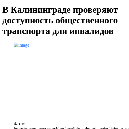
В Калининграде проверяют
доступность общественного
транспорта для инвалидов
Фото:
http://aupam.ucoz.com/blog/invalidy_udmurtii_zajavljajut_o_