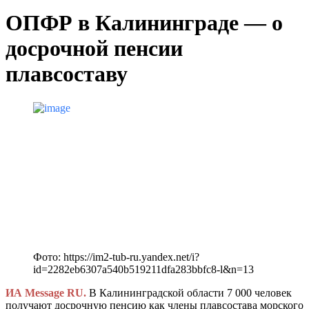
ОПФР в Калининграде — о
досрочной пенсии
плавсоставу
Фото: https://im2-tub-ru.yandex.net/i?
id=2282eb6307a540b519211dfa283bbfc8-l&n=13
ИА Message RU.
В Калининградской области 7 000 человек
получают досрочную пенсию как члены плавсостава морского