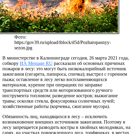
Фото:
https://gov39.ru/upload/iblock/d5d/Pozharopasnyy-
sezon.jpg
В министерстве в Калининграде сегодня, 26 марта 2021 года,
собкору
ИА Message RU
рассказали об основных причинах
пожаров в лесу: это могут быть низкокалорийный источник
зажигания (сигарета, папироса, спичка); выстрел с горением
пыжа; оставление в лесу легко воспламеняющихся
материалов, курение при операциях по заправке
транспортных средств или моторизованного ручного
инструмента топливом; разведение костров; выжигание
травы; осколки стекла, фокусировка солнечных лучей;
хозяйственные работы (корчевка, сжигание мусора).
Обязанность лиц, находящихся в лесу – исключить
возникновение внешних источников зажигания. Поэтому в
лесу запрещается разводить костры в хвойных молодняках, на
гарях, на участках поврежденного леса, торфяниках, в местах