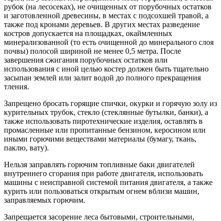
рубок (на лесосеках), не очищенных от порубочных остатков
и заготовленной древесины, в местах с подсохшей травой, а
также под кронами деревьев. В других местах разведение
костров допускается на площадках, окаймленных
минерализованной (то есть очищенной до минерального слоя
почвы) полосой шириной не менее 0,5 метра. После
завершения сжигания порубочных остатков или
использования с иной целью костер должен быть тщательно
засыпан землей или залит водой до полного прекращения
тления.
Запрещено бросать горящие спички, окурки и горячую золу из
курительных трубок, стекло (стеклянные бутылки, банки), а
также использовать пиротехнические изделия, оставлять в
промасленные или пропитанные бензином, керосином или
иными горючими веществами материалы (бумагу, ткань,
паклю, вату).
Нельзя заправлять горючим топливные баки двигателей
внутреннего сгорания при работе двигателя, использовать
машины с неисправной системой питания двигателя, а также
курить или пользоваться открытым огнем вблизи машин,
заправляемых горючим.
Запрещается засорение леса бытовыми, строительными,