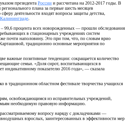
 указом президента
России
и рассчитана на 2012-2017 годы. В
я регионального плана за первые шесть месяцев
сферу деятельности входят вопросы защиты детства,
 Калининграде
.
й – 99,6 процента всех новорожденных — прошли обследования
 пребывающих в стационарных учреждениях систем
же почти наполовину. Это при том, что, по словам врио
Карташовой, традиционно основные мероприятия по
две важные позитивные тенденции: сокращается количество
замещающие семьи. «Доля сирот, воспитывающихся в
ует индикативному показателю 2016 года», — сказала
ько в традиционном областном фестивале творчества учащихся
ерям, освобождающимся из исправительных учреждений,
 семьям необходимую правовую информацию.
у рассматриваемому вопросу наряду с докладчиками —
авнодушных взрослых, заинтересованных в эффективности мер