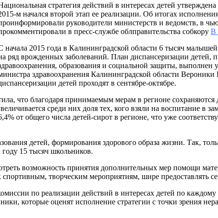
Национальная стратегия действий в интересах детей утверждена
2015-м начался второй этап ее реализации. Об итогах исполнени
проинформировали руководители министерств и ведомств, в чью 
прокомментировали в пресс-службе облправительства собкору
В
С начала 2015 года в Калининградской области 6 тысяч малыше
на ряд врожденных заболеваний. План диспансеризации детей,
здравоохранения, образования и социальной защиты, выполнен у
министра здравоохранения Калининградской области Вероники 
диспансеризации детей проходят в сентябре-октябре.
ла, что благодаря принимаемым мерам в регионе сохраняются 
величивается среди них доля тех, кого взяли на воспитание в 
,4% от общего числа детей-сирот в регионе, что уже соответств
ования детей, формирования здорового образа жизни. Так, тол
м году 15 тысяч школьников.
мотреть возможность принятия дополнительных мер помощи мат
 к спортивным, творческим мероприятиям, шире предоставлять
комиссии по реализации действий в интересах детей по каждом
ики, которые оценят исполнение стратегии с точки зрения нер