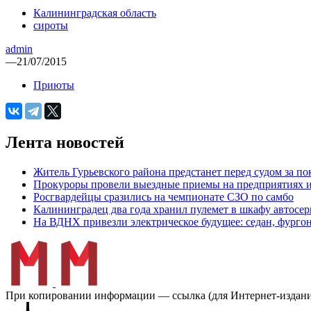
Калининградская область
сироты
admin
—
21/07/2015
Приюты
Лента новостей
Житель Гурьевского района предстанет перед судом за п
Прокуроры провели выездные приемы на предприятиях и
Росгвардейцы сразились на чемпионате СЗО по самбо
Калининградец два года хранил пулемет в шкафу автосер
На ВДНХ привезли электрическое будущее: седан, фургон
При копировании информации — ссылка (для Интернет-изданий