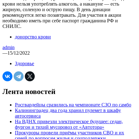
крови нельзя употреблять алкоголь, а накануне — есть
жирную, соленую и острую пищу. В день донации
рекомендуется легко позавтракать. Для участия в акции
необходимо иметь при себе паспорт гражданина РФ и
СНИЛС.
донорство крови
admin
—
15/12/2022
Здоровье
Лента новостей
Росгвардейцы сразились на чемпионате СЗО по самбо
Калининградец два года хранил пулемет в шкафу
автосервиса
На ВДНХ привезли электрическое будущее: седан,
фургон и тихий мусоровоз от «Автотора»
Прокуроры провели приёмы участников СВО и их
семей по вопросам жилья и соцподдержки