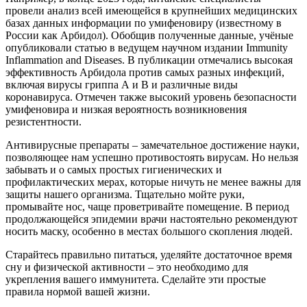
провели анализ всей имеющейся в крупнейших медицинских
базах данных информации по умифеновиру (известному в
России как Арбидол). Обобщив полученные данные, учёные
опубликовали статью в ведущем научном издании Immunity
Inflammation and Diseases. В публикации отмечались высокая
эффективность Арбидола против самых разных инфекций,
включая вирусы гриппа А и В и различные виды
коронавируса. Отмечен также высокий уровень безопасности
умифеновира и низкая вероятность возникновения
резистентности.
Антивирусные препараты – замечательное достижение науки,
позволяющее нам успешно противостоять вирусам. Но нельзя
забывать и о самых простых гигиенических и
профилактических мерах, которые ничуть не менее важны для
защиты нашего организма. Тщательно мойте руки,
промывайте нос, чаще проветривайте помещение. В период
продолжающейся эпидемии врачи настоятельно рекомендуют
носить маску, особенно в местах большого скопления людей.
Старайтесь правильно питаться, уделяйте достаточное время
сну и физической активности – это необходимо для
укрепления вашего иммунитета. Сделайте эти простые
правила нормой вашей жизни.