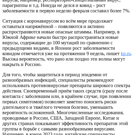
парагриппы и т.д. Никуда не делся и ковид – рост
заболеваемости в первую неделю февраля составил более 7%.
Ситуация с коронавирусом во всём мире продолжает
оставаться напряжённой – появляются и активно
распространяются новые опасные штаммы. Например, в
Южной Африке начали быстро распространяться новые
вирусы, содержащие до 100 мутаций по сравнению с
предыдущими видами, в Японии рост заболеваемости
ковидом отмечается уже на протяжении 9 недель, пишет
kp.ru
.
Высока вероятность, что рано или поздно эти волны могут
накрыть и Россию.
Для того, чтобы защититься в период эпидемии от
разнообразных инфекций, специалисты рекомендуют
использовать противовирусные препараты широкого спектра
действия. Своевременный приём таких средств (сразу после
контакта с заболевшим или, в крайнем случае, при появлении
первых симптомов) позволяет заметно понизить риски
длительного и тяжёлого течения болезни, уменьшить
вероятность осложнений. Многочисленные исследования,
проводимые в России, США, Западной Европе, Китае и
других странах показывают эффективность препаратов этой
группы в борьбе с самыми разнообразными вирусами.
Например, в конце 2023 года, китайские специалисты