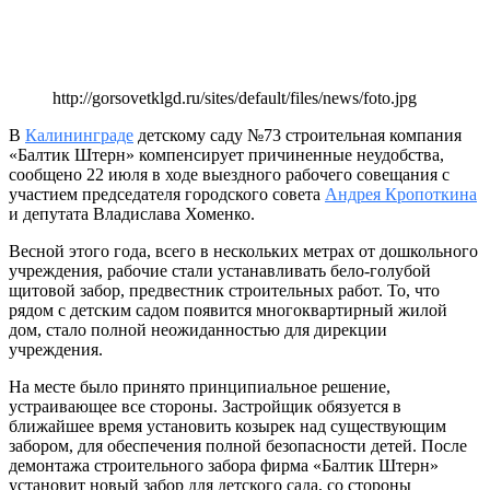
http://gorsovetklgd.ru/sites/default/files/news/foto.jpg
В
Калининграде
детскому саду №73 строительная компания
«Балтик Штерн» компенсирует причиненные неудобства,
сообщено 22 июля в ходе выездного рабочего совещания с
участием председателя городского совета
Андрея Кропоткина
и депутата Владислава Хоменко.
Весной этого года, всего в нескольких метрах от дошкольного
учреждения, рабочие стали устанавливать бело-голубой
щитовой забор, предвестник строительных работ. То, что
рядом с детским садом появится многоквартирный жилой
дом, стало полной неожиданностью для дирекции
учреждения.
На месте было принято принципиальное решение,
устраивающее все стороны. Застройщик обязуется в
ближайшее время установить козырек над существующим
забором, для обеспечения полной безопасности детей. После
демонтажа строительного забора фирма «Балтик Штерн»
установит новый забор для детского сада, со стороны