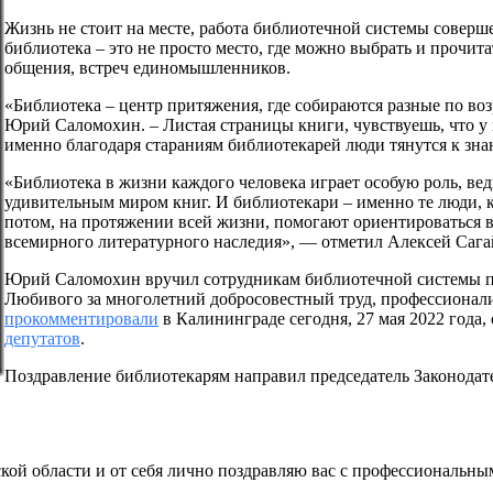
Жизнь не стоит на месте, работа библиотечной системы соверш
библиотека – это не просто место, где можно выбрать и прочит
общения, встреч единомышленников.
«Библиотека – центр притяжения, где собираются разные по воз
Юрий Саломохин. – Листая страницы книги, чувствуешь, что у к
именно благодаря стараниям библиотекарей люди тянутся к зна
«Библиотека в жизни каждого человека играет особую роль, ве
удивительным миром книг. И библиотекари – именно те люди, 
потом, на протяжении всей жизни, помогают ориентироваться в
всемирного литературного наследия», — отметил Алексей Сага
Юрий Саломохин вручил сотрудникам библиотечной системы п
Любивого за многолетний добросовестный труд, профессионализ
прокомментировали
в Калининграде сегодня, 27 мая 2022 года,
депутатов
.
Поздравление библиотекарям направил председатель Законода
кой области и от себя лично поздравляю вас с профессиональн