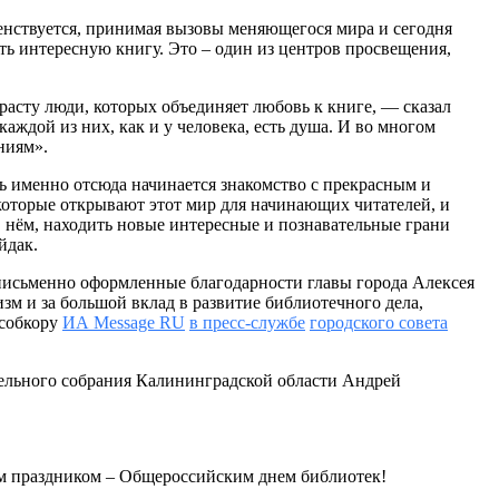
енствуется, принимая вызовы меняющегося мира и сегодня
ать интересную книгу. Это – один из центров просвещения,
расту люди, которых объединяет любовь к книге, — сказал
аждой из них, как и у человека, есть душа. И во многом
ниям».
дь именно отсюда начинается знакомство с прекрасным и
которые открывают этот мир для начинающих читателей, и
 нём, находить новые интересные и познавательные грани
йдак.
исьменно оформленные благодарности главы города Алексея
м и за большой вклад в развитие библиотечного дела,
 собкору
ИА Message RU
в пресс-службе
городского совета
тельного собрания Калининградской области Андрей
ым праздником – Общероссийским днем библиотек!