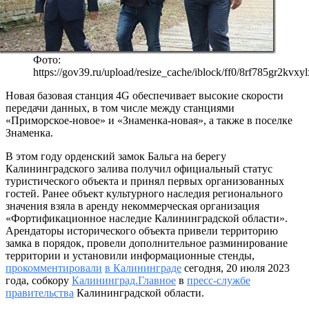
Фото:
https://gov39.ru/upload/resize_cache/iblock/ff0/8rf785gr2kv
Новая базовая станция 4G обеспечивает высокие скорости
передачи данных, в том числе между станциями
«Приморское-новое» и «Знаменка-новая», а также в поселке
Знаменка.
В этом году орденский замок Бальга на берегу
Калининградского залива получил официальный статус
туристического объекта и принял первых организованных
гостей. Ранее объект культурного наследия регионального
значения взяла в аренду некоммерческая организация
«Фортификационное наследие Калининградской области».
Арендаторы исторического объекта привели территорию
замка в порядок, провели дополнительное разминирование
территории и установили информационные стенды,
прокомментировали
в Калининграде
сегодня, 20 июля 2023
года, собкору
Калининград.Главное
в
пресс-службе
правительства
Калининградской области.