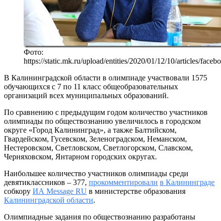
Фото:
https://static.mk.ru/upload/entities/2020/01/12/10/articles/f
В Калининградской области в олимпиаде участвовали 1575
обучающихся с 7 по 11 класс общеобразовательных
организаций всех муниципальных образований.
По сравнению с предыдущим годом количество участников
олимпиады по обществознанию увеличилось в городском
округе «Город Калининград», а также Балтийском,
Гвардейском, Гусевском, Зеленоградском, Неманском,
Нестеровском, Светловском, Светлогорском, Славском,
Черняховском, Янтарном городских округах.
Наибольшее количество участников олимпиады среди
девятиклассников – 377,
прокомментировали
в Калининграде
собкору
ИА Message RU
в министерстве образования
Калининградской области
.
Олимпиадные задания по обществознанию разработаны