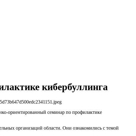
илактике кибербуллинга
60c5d73b647d500edc2341151.jpeg
ктико-ориентированный семинар по профилактике
ельных организаций области. Они ознакомились с темой