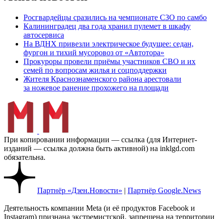
Росгвардейцы сразились на чемпионате СЗО по самбо
Калининградец два года хранил пулемет в шкафу
автосервиса
На ВДНХ привезли электрическое будущее: седан,
фургон и тихий мусоровоз от «Автотора»
Прокуроры провели приёмы участников СВО и их
семей по вопросам жилья и соцподдержки
Жителя Краснознаменского района арестовали
за ножевое ранение прохожего на площади
При копировании информации — ссылка (для Интернет-
изданий — ссылка должна быть активной) на inklgd.com
обязательна.
Партнёр «Дзен.Новости»
|
Партнёр Google.News
Деятельность компании Meta (и её продуктов Facebook и
Instagram) признана экстремистской, запрещена на территории