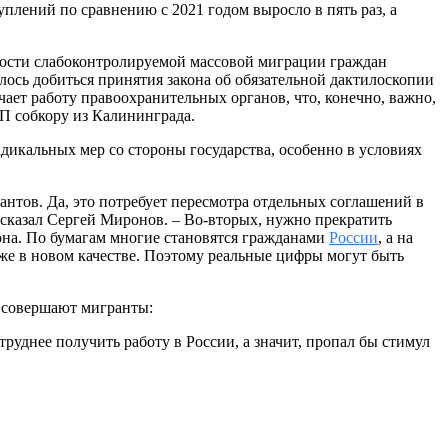
уплений по сравнению с 2021 годом выросло в пять раз, а
ности слабоконтролируемой массовой миграции граждан
алось добиться принятия закона об обязательной дактилоскопии
чает работу правоохранительных органов, что, конечно, важно,
П собкору из Калининграда.
адикальных мер со стороны государства, особенно в условиях
антов. Да, это потребует пересмотра отдельных соглашений в
– сказал Сергей Миронов. – Во-вторых, нужно прекратить
кона. По бумагам многие становятся гражданами
России
, а на
уже в новом качестве. Поэтому реальные цифры могут быть
е совершают мигранты:
уднее получить работу в России, а значит, пропал бы стимул