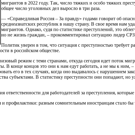
мигрантов в 2022 году. Так, число тяжких и особо тяжких прест
общее число уголовных дел выросло в три раза.
— «Справедливая Россия – За правду» годами говорит об опас
среднеазиатских республик в нашу страну. В свое время нам уд
мигрантов. Однако, судя по статистике преступлений, это облег
но не жизнь граждан, – прокомментировал ситуацию лидер СРЗ
Политик уверен в том, что ситуация с преступностью требует р
ости в российском обществе.
изовый режим с теми странами, откуда сегодня идет поток мигр
. В конце концов это они к нам едут работать, а не мы к ним, 
вать его в тех случаях, когда оно выдавалось с нарушением за
ства субъектами. В статистику преступности они попадают, но 
я ответственности для работодателей за преступления, которы
и профилактики: разным сомнительным иностранцам стало бы тр