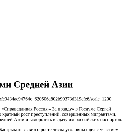
ами Средней Азии
1f6bfe9434ac94764c_620506a802b90373d319cfe6/scale_1200
и «Справедливая Россия – За правду» в Госдуме Сергей
то кратный рост преступлений, совершенных мигрантами,
редней Азии и заморозить выдачу им российских паспортов.
Бастрыкин заявил о росте числа уголовных дел с участием