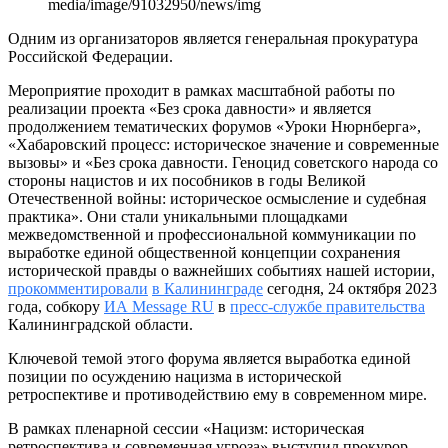
media/image/91032950/news/img
Одним из организаторов является генеральная прокуратура
Российской Федерации.
Мероприятие проходит в рамках масштабной работы по
реализации проекта «Без срока давности» и является
продолжением тематических форумов «Уроки Нюрнберга»,
«Хабаровский процесс: историческое значение и современные
вызовы» и «Без срока давности. Геноцид советского народа со
стороны нацистов и их пособников в годы Великой
Отечественной войны: историческое осмысление и судебная
практика». Они стали уникальными площадками
межведомственной и профессиональной коммуникации по
выработке единой общественной концепции сохранения
исторической правды о важнейших событиях нашей истории,
прокомментировали
в Калининграде
сегодня, 24 октября 2023
года, собкору
ИА Message RU
в
пресс-службе правительства
Калининградской области.
Ключевой темой этого форума является выработка единой
позиции по осуждению нацизма в исторической
ретроспективе и противодействию ему в современном мире.
В рамках пленарной сессии «Нацизм: историческая
ретроспектива и современная угроза» выступил прокурор