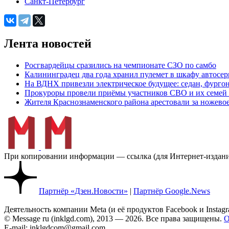
Санкт-Петербург
Лента новостей
Росгвардейцы сразились на чемпионате СЗО по самбо
Калининградец два года хранил пулемет в шкафу автосер
На ВДНХ привезли электрическое будущее: седан, фургон
Прокуроры провели приёмы участников СВО и их семей 
Жителя Краснознаменского района арестовали за ножево
При копировании информации — ссылка (для Интернет-изданий
Партнёр «Дзен.Новости»
|
Партнёр Google.News
Деятельность компании Meta (и её продуктов Facebook и Insta
© Message ru (inklgd.com), 2013 — 2026. Все права защищены.
О
E-mail: inklgdcom@gmail.com.