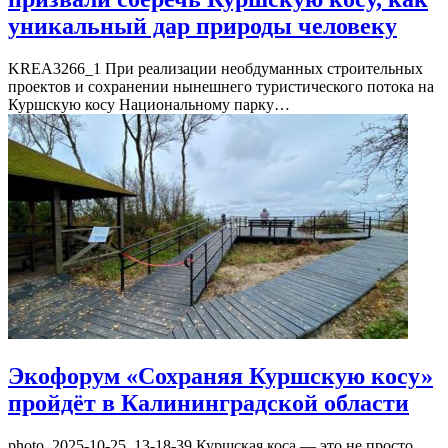
уникальный дар природы человеку
KREA3266_1 При реализации необдуманных строительных
проектов и сохранении нынешнего туристического потока на
Куршскую косу Национальному парку…
Экофорум «Сохраняя Куршскую косу»
пройдёт в Калининградской области
photo_2025-10-25_13-18-39 Куршская коса — это не просто