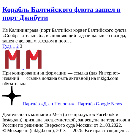
Корабль Балтийского флота зашел в
порт Джибути
Из Калининграда (порт Балтийск) корвет Балтийского флота
«Сообразительный», выполняющий задачи дальнего похода,
зашел с деловым заходом в порт…
Пагинация
Туда
1
2
3
записей
При копировании информации — ссылка (для Интернет-
изданий — ссылка должна быть активной) на inklgd.com
обязательна.
Партнёр «Дзен.Новости»
|
Партнёр Google.News
Деятельность компании Meta (и её продуктов Facebook и
Instagram) признана экстремистской, запрещена на территории
России по решению Тверского суда Москвы от 21.03.2022.
© Message ru (inklgd.com), 2013 — 2026. Все права защищены.