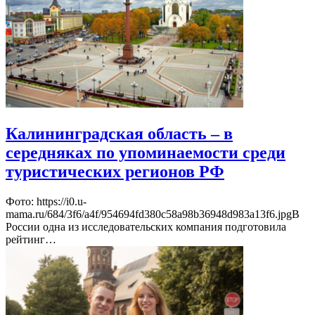
Калининградская область – в
середняках по упоминаемости среди
туристических регионов РФ
Фото: https://i0.u-
mama.ru/684/3f6/a4f/954694fd380c58a98b36948d983a13f6.jpgВ
России одна из исследовательских компания подготовила
рейтинг…