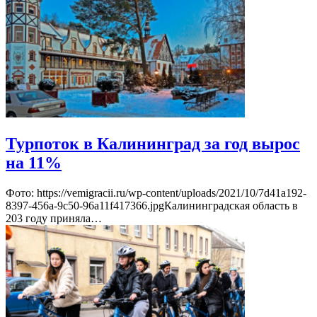
Турпоток в Калининград за год вырос
на 11%
Фото: https://vemigracii.ru/wp-content/uploads/2021/10/7d41a192-
8397-456a-9c50-96a11f417366.jpgКалининградская область в
203 году приняла…