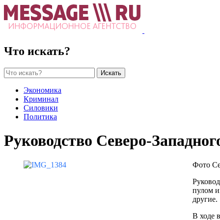
Что искать?
Искать
Экономика
Криминал
Силовики
Политика
Руководство Северо-Западного
Фото Се
Руковод
пулом и
другие.
В ходе 