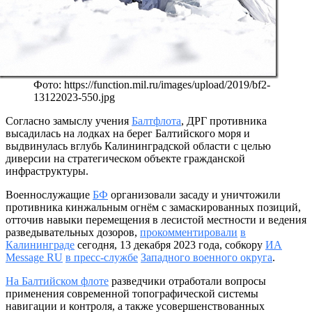
Фото: https://function.mil.ru/images/upload/2019/bf2-
13122023-550.jpg
Согласно замыслу учения
Балтфлота
, ДРГ противника
высадилась на лодках на берег Балтийского моря и
выдвинулась вглубь Калининградской области с целью
диверсии на стратегическом объекте гражданской
инфраструктуры.
Военнослужащие
БФ
организовали засаду и уничтожили
противника кинжальным огнём с замаскированных позиций,
отточив навыки перемещения в лесистой местности и ведения
разведывательных дозоров,
прокомментировали
в
Калининграде
сегодня, 13 декабря 2023 года, собкору
ИА
Message RU
в пресс-службе
Западного военного округа
.
На Балтийском флоте
разведчики отработали вопросы
применения современной топографической системы
навигации и контроля, а также усовершенствованных