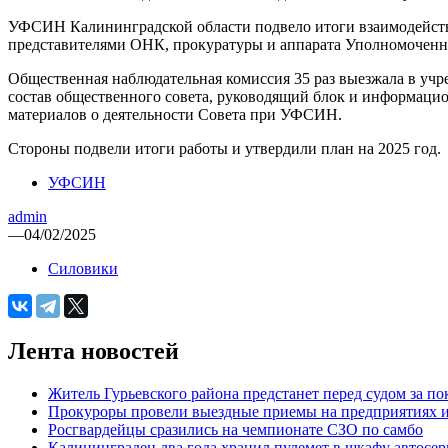
УФСИН Калининградской области подвело итоги взаимодействия
представителями ОНК, прокуратуры и аппарата Уполномоченно
Общественная наблюдательная комиссия 35 раз выезжала в уч
состав общественного совета, руководящий блок и информаци
материалов о деятельности Совета при УФСИН.
Стороны подвели итоги работы и утвердили план на 2025 год.
УФСИН
admin
—
04/02/2025
Силовики
Лента новостей
Житель Гурьевского района предстанет перед судом за п
Прокуроры провели выездные приемы на предприятиях и
Росгвардейцы сразились на чемпионате СЗО по самбо
Калининградец два года хранил пулемет в шкафу автосер