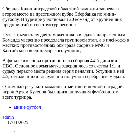
Сборная Калининградской областной таможни завоевала
второе место на престижном кубке Сбербанка по мини-
футболу. В турнире участвовали 20 команд от крупнейших
предприятий и госструктур региона.
Путь к пьедесталу для таможенников выдался напряженным.
Команда уверенно преодолела групповой этап, а в плей-офф в
жестких противостояниях обыграла сборные МЧС и
Балтийского военно-морского училища.
В финале им снова противостояла сборная 44-й дивизии
ПВО. Основное время матча завершилось со счетом 1:1, и
судьбу первого места решила серия пенальти. Уступив в ней
4:5, таможенники заслуженно получили серебряные медали.
Отличный результат команды отметили и личной наградой:
игрок Артем Кутепов был признан лучшим футболистом
всего турнира.
мини-футбол
admin
—
17/11/2025