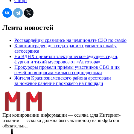
Спорт
Лента новостей
Росгвардейцы сразились на чемпионате СЗО по самбо
Калининградец два года хранил пулемет в шкафу
автосервиса
На ВДНХ привезли электрическое будущее: седан,
фургон и тихий мусоровоз от «Автотора»
Прокуроры провели приёмы участников СВО и их
семей по вопросам жилья и соцподдержки
Жителя Краснознаменского района арестовали
за ножевое ранение прохожего на площади
При копировании информации — ссылка (для Интернет-
изданий — ссылка должна быть активной) на inklgd.com
обязательна.