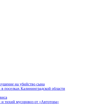
окушение на убийство сына
 в поселках Калининградской области
виса
 и тихий мусоровоз от «Автотора»