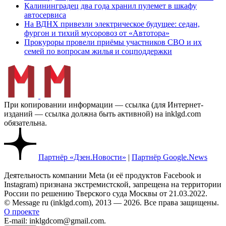
Калининградец два года хранил пулемет в шкафу
автосервиса
На ВДНХ привезли электрическое будущее: седан,
фургон и тихий мусоровоз от «Автотора»
Прокуроры провели приёмы участников СВО и их
семей по вопросам жилья и соцподдержки
При копировании информации — ссылка (для Интернет-
изданий — ссылка должна быть активной) на inklgd.com
обязательна.
Партнёр «Дзен.Новости»
|
Партнёр Google.News
Деятельность компании Meta (и её продуктов Facebook и
Instagram) признана экстремистской, запрещена на территории
России по решению Тверского суда Москвы от 21.03.2022.
© Message ru (inklgd.com), 2013 — 2026. Все права защищены.
О проекте
E-mail: inklgdcom@gmail.com.