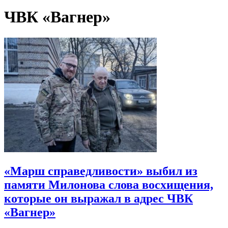
ЧВК «Вагнер»
«Марш справедливости» выбил из
памяти Милонова слова восхищения,
которые он выражал в адрес ЧВК
«Вагнер»