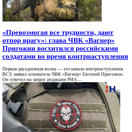
«Превозмогая все трудности, дают
отпор врагу»: глава ЧВК «Вагнер»
Пригожин восхитился российскими
солдатами во время контрнаступления
Первая двухдневная волна — это начало контрнаступления
ВСУ, заявил основатель ЧВК «Вагнер» Евгений Пригожин.
Он ответил на запрос редакции РИА…