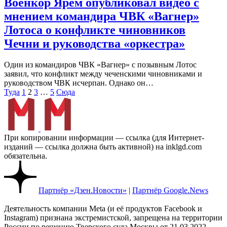
Военкор Ярем опубликовал видео с
мнением командира ЧВК «Вагнер»
Лотоса о конфликте чиновников
Чечни и руководства «оркестра»
Один из командиров ЧВК «Вагнер» с позывным Лотос
заявил, что конфликт между чеченскими чиновниками и
руководством ЧВК исчерпан. Однако он…
Пагинация
Туда
1
2
3
…
5
Сюда
записей
При копировании информации — ссылка (для Интернет-
изданий — ссылка должна быть активной) на inklgd.com
обязательна.
Партнёр «Дзен.Новости»
|
Партнёр Google.News
Деятельность компании Meta (и её продуктов Facebook и
Instagram) признана экстремистской, запрещена на территории
России по решению Тверского суда Москвы от 21.03.2022.