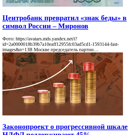
Центробанк превратил «знак беды» в
символ России – Миронов
Фото: https://avatars.mds.yandex.net/i?
id=2a0000018b39b7a10eaff12955fc03ad5cd1-1593144-fast-
images&n=13В Москве председатель партии…
Законопроект о прогрессивной шкале
НДФЛ поддерживают 45%