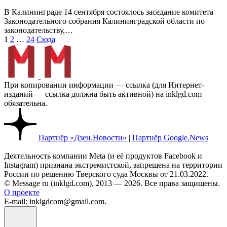
В Калининграде 14 сентября состоялось заседание комитета
Законодательного собрания Калининградской области по
законодательству,…
Пагинация
1
2
…
24
Сюда
записей
При копировании информации — ссылка (для Интернет-
изданий — ссылка должна быть активной) на inklgd.com
обязательна.
Партнёр «Дзен.Новости»
|
Партнёр Google.News
Деятельность компании Meta (и её продуктов Facebook и
Instagram) признана экстремистской, запрещена на территории
России по решению Тверского суда Москвы от 21.03.2022.
© Message ru (inklgd.com), 2013 — 2026. Все права защищены.
О проекте
E-mail: inklgdcom@gmail.com.