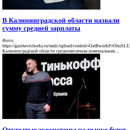
В Калининградской области назвали
сумму средней зарплаты
Фото:
https://gazetavechorka.ru/static/upload/content/43atBwmIsFrOhu
Калининградской области среднемесячная номинальная…
Открытые экосистемы на рынке будут