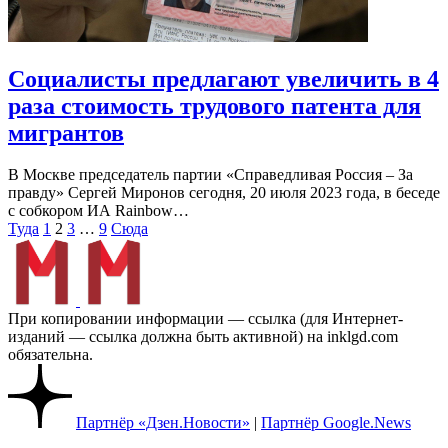
Социалисты предлагают увеличить в 4
раза стоимость трудового патента для
мигрантов
В Москве председатель партии «Справедливая Россия – За
правду» Сергей Миронов сегодня, 20 июля 2023 года, в беседе
с собкором ИА Rainbow…
Пагинация
Туда
1
2
3
…
9
Сюда
записей
При копировании информации — ссылка (для Интернет-
изданий — ссылка должна быть активной) на inklgd.com
обязательна.
Партнёр «Дзен.Новости»
|
Партнёр Google.News