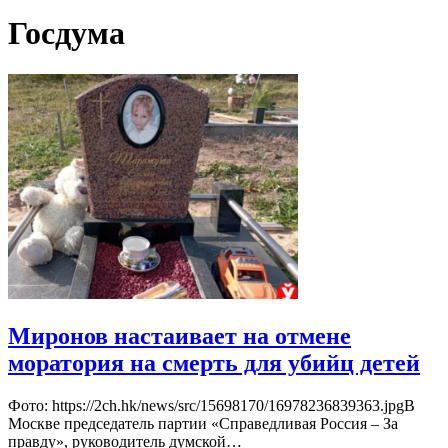
Госдума
Миронов настаивает на отмене
моратория на смерть для убийц детей
Фото: https://2ch.hk/news/src/15698170/16978236839363.jpgВ
Москве председатель партии «Справедливая Россия – За
правду», руководитель думской…