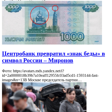
Центробанк превратил «знак беды» в
символ России – Миронов
Фото: https://avatars.mds.yandex.net/i?
id=2a0000018b39b7a10eaff12955fc03ad5cd1-1593144-fast-
images&n=13В Москве председатель партии…