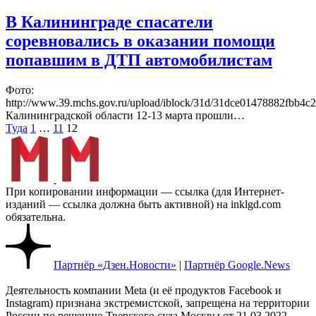
В Калининграде спасатели
соревновались в оказании помощи
попавшим в ДТП автомобилистам
Фото:
http://www.39.mchs.gov.ru/upload/iblock/31d/31dce01478882fbb4
Калининградской области 12-13 марта прошли…
Пагинация
Туда
1
…
11
12
записей
При копировании информации — ссылка (для Интернет-
изданий — ссылка должна быть активной) на inklgd.com
обязательна.
Партнёр «Дзен.Новости»
|
Партнёр Google.News
Деятельность компании Meta (и её продуктов Facebook и
Instagram) признана экстремистской, запрещена на территории
России по решению Тверского суда Москвы от 21.03.2022.