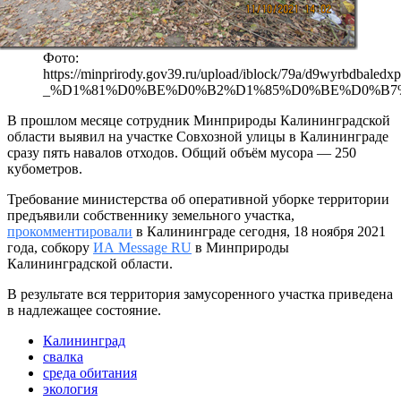
Фото:
https://minprirody.gov39.ru/upload/iblock/79a/d9wyrbdbaledx
_%D1%81%D0%BE%D0%B2%D1%85%D0%BE%D0%B7
В прошлом месяце сотрудник Минприроды Калининградской
области выявил на участке Совхозной улицы в Калининграде
сразу пять навалов отходов. Общий объём мусора — 250
кубометров.
Требование министерства об оперативной уборке территории
предъявили собственнику земельного участка,
прокомментировали
в Калининграде сегодня, 18 ноября 2021
года, собкору
ИА Message RU
в Минприроды
Калининградской области.
В результате вся территория замусоренного участка приведена
в надлежащее состояние.
Калининград
свалка
среда обитания
экология