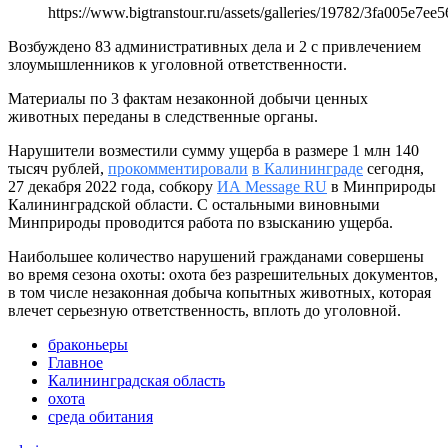
https://www.bigtranstour.ru/assets/galleries/19782/3fa005e7
Возбуждено 83 административных дела и 2 с привлечением
злоумышленников к уголовной ответственности.
Материалы по 3 фактам незаконной добычи ценных
животных переданы в следственные органы.
Нарушители возместили сумму ущерба в размере 1 млн 140
тысяч рублей,
прокомментировали
в Калининграде
сегодня,
27 декабря 2022 года, собкору
ИА Message RU
в Минприроды
Калининградской области. С остальными виновными
Минприроды проводится работа по взысканию ущерба.
Наибольшее количество нарушений гражданами совершены
во время сезона охоты: охота без разрешительных документов,
в том числе незаконная добыча копытных животных, которая
влечет серьезную ответственность, вплоть до уголовной.
браконьеры
Главное
Калининградская область
охота
среда обитания