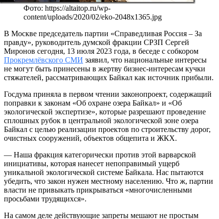
Фото: https://altaitop.ru/wp-
content/uploads/2020/02/eko-2048x1365.jpg
В Москве председатель партии «Справедливая Россия – За
правду», руководитель думской фракции СРЗП Сергей
Миронов сегодня, 13 июля 2023 года, в беседе с собкором
Прокремлёвского СМИ
заявил, что национальные интересы
не могут быть принесены в жертву бизнес-интересам кучки
стяжателей, рассматривающих Байкал как источник прибыли.
Госдума приняла в первом чтении законопроект, содержащий
поправки к законам «Об охране озера Байкал» и «Об
экологической экспертизе», которые разрешают проведение
сплошных рубок в центральной экологической зоне озера
Байкал с целью реализации проектов по строительству дорог,
очистных сооружений, объектов общепита и ЖКХ.
— Наша фракция категорически против этой варварской
инициативы, которая нанесет непоправимый ущерб
уникальной экологической системе Байкала. Нас пытаются
убедить, что закон нужен местному населению. Что ж, партии
власти не привыкать прикрываться «многочисленными
просьбами трудящихся».
На самом деле действующие запреты мешают не простым