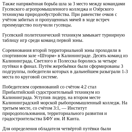
Также напряжённая борьба шла за 3 место между командами
Гусевского агропромышленного колледжа и Озёрского
техникума природообустройства. При равенстве очков с
учётом забитых и пропущенных мячей в ходе встреч
преимущество получили гусевцы.
Гусевский политехнический техникум замыкает турнирную
таблицу игр среди команд первой зоны.
Соревнования второй территориальной зоны проходили в
спортивном зале «Шторм» в Калининграде. Десять команд из
Калининграда, Светлого и Полесска боролись за четыре
путёвки в финал. Путём жеребьёвки были сформированы 3
подгруппы, победители которых в дальнейшем разыграли 1-3
места по круговой системе.
Победителем соревнований со счётом 4:2 стал
Прибалтийский судостроительный техникум из
Калининграда. Уступив лидеру, на втором месте
Калининградский морской рыбопромышленный колледж. На
третьем месте, со счётом 3:1, — Институт
природопользования, территориального развития и
градостроительства БФУ им. И Канта.
Для определения обладателя четвёртой путёвки были