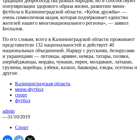
традиции добрососедства разных народов, но и способствуют
популяризации здорового образа жизни, развитию мини-
футбола в Калининградской области. «Кубок дружбы» —
очень символичная акция, которая подчёркивает единство
жителей нашего многонационального региона», — заявил
Беспалов.
По его словам, всего в Калининградской области проживают
представители 132 национальностей и действует 40
национальных объединений. Наряду с русскими, белорусами
и украинцами — литовцы, армяне, немцы, татары, поляки,
азербайджанцы, мордва, чуваши, евреи, молдаване, латыши,
грузины, корейцы, узбеки, казахи, башкиры, езиды, осетины и
другие.
Калининградская область
мини-футбол
спорт
футбол
admin
—
31/10/2019
Спорт