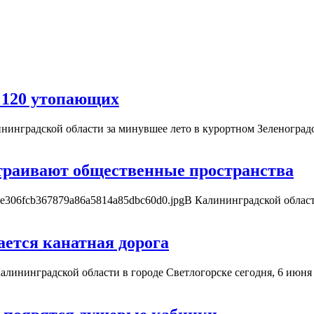
и 120 утопающих
ининградской области за минувшее лето в курортном Зеленоград
страивают общественные пространства
00_1/0e306fcb367879a86a5814a85dbc60d0.jpgВ Калининградской обл
ется канатная дорога
 Калининградской области в городе Светлогорске сегодня, 6 июня