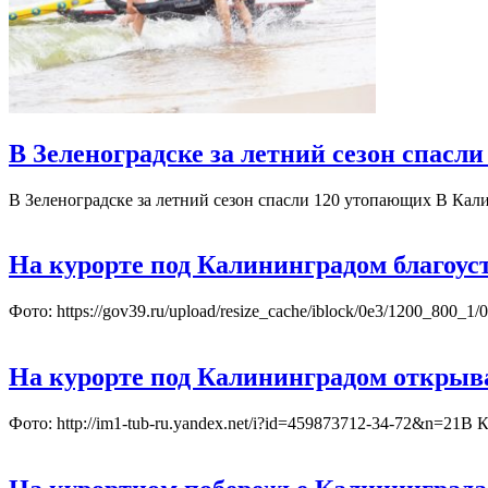
В Зеленоградске за летний сезон спасл
В Зеленоградске за летний сезон спасли 120 утопающих В Кал
На курорте под Калининградом благоу
Фото: https://gov39.ru/upload/resize_cache/iblock/0e3/1200_8
На курорте под Калининградом открыва
Фото: http://im1-tub-ru.yandex.net/i?id=459873712-34-72&n=21В