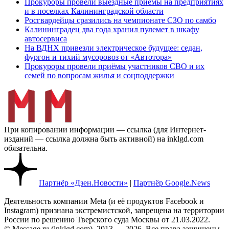
Прокуроры провели выездные приемы на предприятиях
и в поселках Калининградской области
Росгвардейцы сразились на чемпионате СЗО по самбо
Калининградец два года хранил пулемет в шкафу
автосервиса
На ВДНХ привезли электрическое будущее: седан,
фургон и тихий мусоровоз от «Автотора»
Прокуроры провели приёмы участников СВО и их
семей по вопросам жилья и соцподдержки
При копировании информации — ссылка (для Интернет-
изданий — ссылка должна быть активной) на inklgd.com
обязательна.
Партнёр «Дзен.Новости»
|
Партнёр Google.News
Деятельность компании Meta (и её продуктов Facebook и
Instagram) признана экстремистской, запрещена на территории
России по решению Тверского суда Москвы от 21.03.2022.
© Message ru (inklgd.com), 2013 — 2026. Все права защищены.