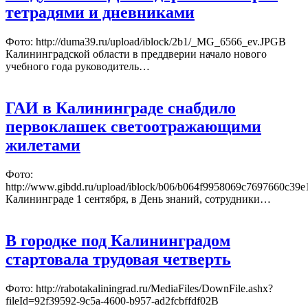
тетрадями и дневниками
Фото: http://duma39.ru/upload/iblock/2b1/_MG_6566_ev.JPGВ
Калининградской области в преддверии начало нового
учебного года руководитель…
ГАИ в Калининграде снабдило
первоклашек светоотражающими
жилетами
Фото:
http://www.gibdd.ru/upload/iblock/b06/b064f9958069c7697660c39
Калининграде 1 сентября, в День знаний, сотрудники…
В городке под Калининградом
стартовала трудовая четверть
Фото: http://rabotakaliningrad.ru/MediaFiles/DownFile.ashx?
fileId=92f39592-9c5a-4600-b957-ad2fcbffdf02В